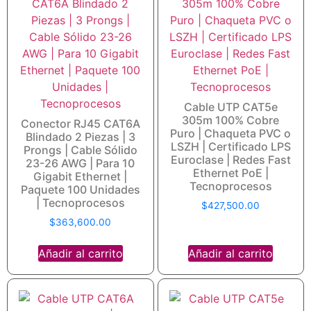
Cable UTP CAT5e
305m 100% Cobre
Conector RJ45 CAT6A
Puro | Chaqueta PVC o
Blindado 2 Piezas | 3
LSZH | Certificado LPS
Prongs | Cable Sólido
Euroclase | Redes Fast
23-26 AWG | Para 10
Ethernet PoE |
Gigabit Ethernet |
Tecnoprocesos
Paquete 100 Unidades
| Tecnoprocesos
$
427,500.00
$
363,600.00
Añadir al carrito
Añadir al carrito